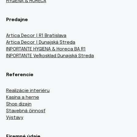
HYGIENA & HORECA
Predajne
Artica Decor | R1 Bratislava
Artica Decor | Dunajská Streda
INPORTANTE HYGIENA & Horeca BA R1
INPORTANTE Veľkosklad Dunajská Streda
Referencie
Realizácie interiéru
Kasína a herne
Shop dizajn
Stavebná činnosť
Výstavy
Firemné údaje