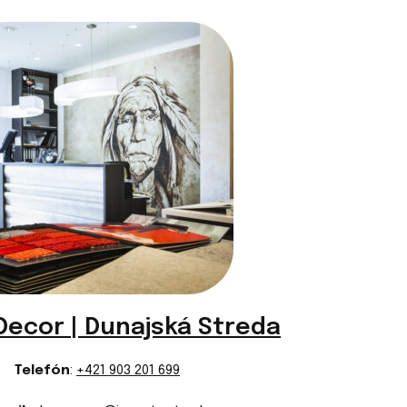
953 ramo f champagne
Decor | Dunajská Streda
Telefón
:
+421 903 201 699