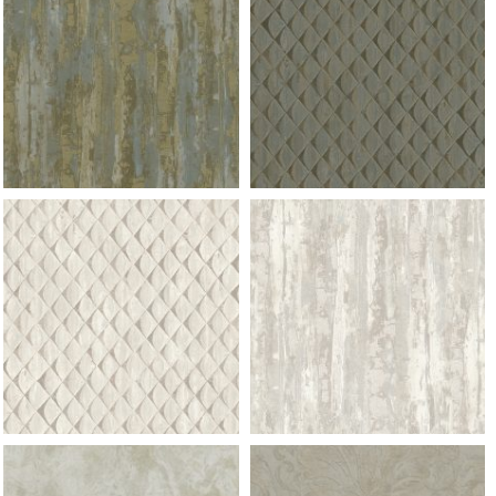
953 ramo f champagne
953 ramo f champagne
953 ramo f champagne
953 ramo f champagne