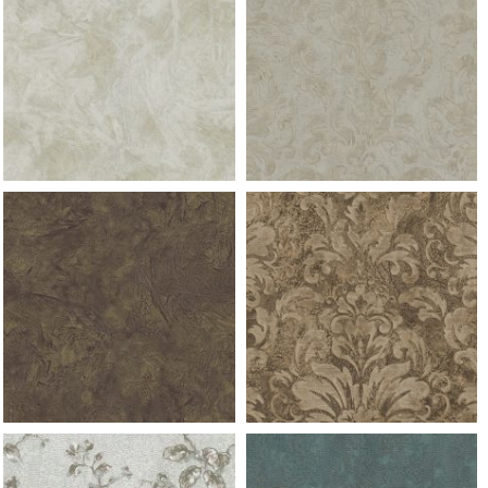
953 ramo f champagne
953 ramo f champagne
953 ramo f champagne
953 ramo f champagne