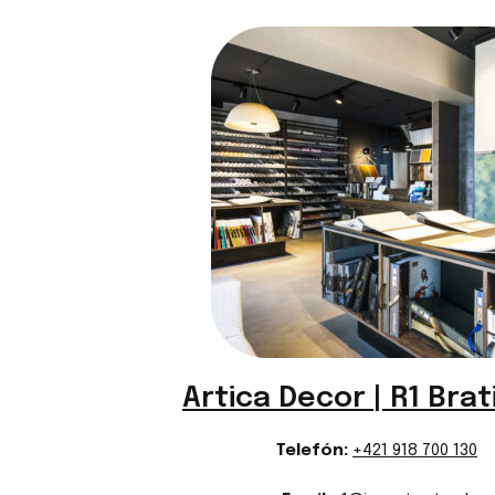
953 ramo f champagne
953 ramo f champagne
Artica Decor | R1 Brat
Telefón:
+421 918 700 130