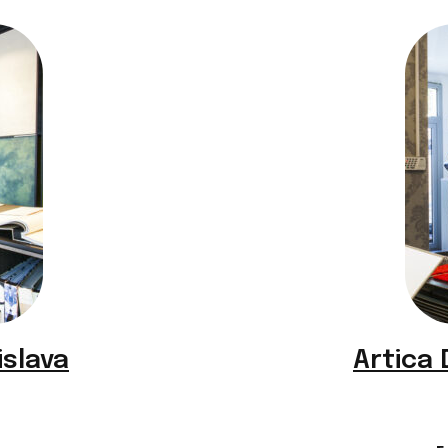
953 ramo f champagne
953 ramo f champagne
islava
Artica 