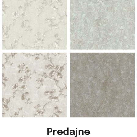
953 ramo f champagne
953 ramo f champagne
953 ramo f champagne
953 ramo f champagne
Predajne