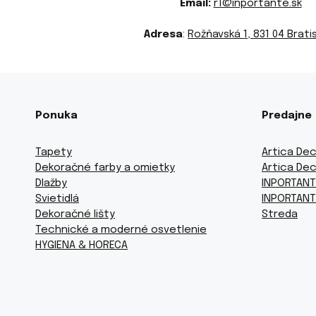
Email:
r1@inportante.sk
Adresa
:
Rožňavská 1, 831 04 Brati
Ponuka
Predajne
Tapety
Artica Dec
Dekoračné farby a omietky
Artica Dec
Dlažby
INPORTANT
Svietidlá
INPORTANT
Dekoračné lišty
Streda
Technické a moderné osvetlenie
HYGIENA & HORECA