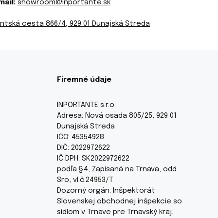
mail:
showroom@inportante.sk
ntská cesta 866/4, 929 01 Dunajská Streda
Firemné údaje
INPORTANTE s.r.o.
Adresa: Nová osada 805/25, 929 01
Dunajská Streda
IČO: 45354928
DIČ: 2022972622
IČ DPH: SK2022972622
podľa §4, Zapísaná na Trnava, odd.
Sro, vl.č.24953/T
Dozorný orgán: Inšpektorát
Slovenskej obchodnej inšpekcie so
sídlom v Trnave pre Trnavský kraj,