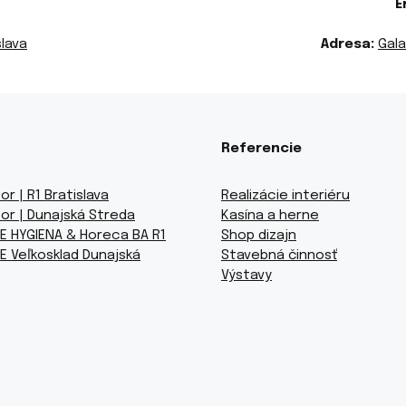
E
slava
Adresa:
Gala
Referencie
or | R1 Bratislava
Realizácie interiéru
or | Dunajská Streda
Kasína a herne
E HYGIENA & Horeca BA R1
Shop dizajn
E Veľkosklad Dunajská
Stavebná činnosť
Výstavy