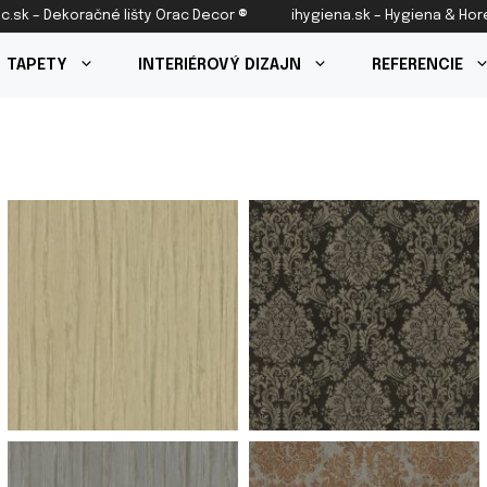
c.sk – Dekoračné lišty Orac Decor ®
ihygiena.sk – Hygiena & Ho
TAPETY
INTERIÉROVÝ DIZAJN
REFERENCIE