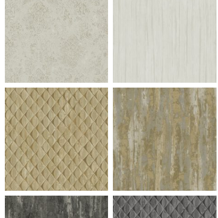
953 ramo f champagne
953 ramo f champagne
953 ramo f champagne
953 ramo f champagne