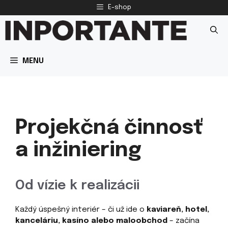
Preskočiť
E-shop
na
obsah
MENU
Projekčná činnosť
a inžiniering
Od vízie k realizácii
Každý úspešný interiér – či už ide o
kaviareň, hotel,
kanceláriu, kasíno alebo maloobchod
– začína