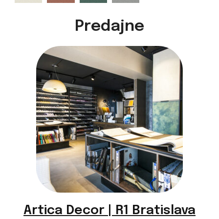
Predajne
M35909
M35910
M35914
M35919
Artica Decor | R1 Bratislava