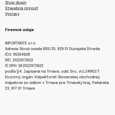
Shop dizajn
Stavebná činnosť
Výstavy
Firemné údaje
INPORTANTE s.r.o.
Adresa: Nová osada 805/25, 929 01 Dunajská Streda
IČO: 45354928
DIČ: 2022972622
IČ DPH: SK2022972622
podľa §4, Zapísaná na Trnava, odd. Sro, vl.č.24953/T
Dozorný orgán: Inšpektorát Slovenskej obchodnej
inšpekcie so sídlom v Trnave pre Trnavský kraj, Pekárska
23, 917 01 Trnava
INPORTANTE © 2010-2026