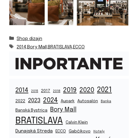
Kategórie
Shop dizajn
Značky
2014
,
Bory Mall
,
BRATISLAVA
,
ECCO
2021
2019
2020
2014
2017
2015
2018
2024
2023
2022
Aupark
Autosalón
Banka
Bory Mall
Banská Bystrica
BRATISLAVA
Calvin Klein
Dunajská Streda
ECCO
Gabčíkovo
Hotely