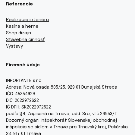
Referencie
Realizácie interiéru
Kasína a herne
Shop dizajn
Stavebná činnosť
Výstavy
Firemné údaje
INPORTANTE s.r.o.
Adresa: Nová osada 805/25, 929 01 Dunajská Streda
IČO: 45354928
DIČ: 2022972622
IČ DPH: SK2022972622
podľa §4, Zapísaná na Trnava, odd. Sro, vl.č.24953/T
Dozorný orgán: Inšpektorát Slovenskej obchodnej
inšpekcie so sídlom v Trnave pre Trnavský kraj, Pekárska
23, 917 01 Trnava