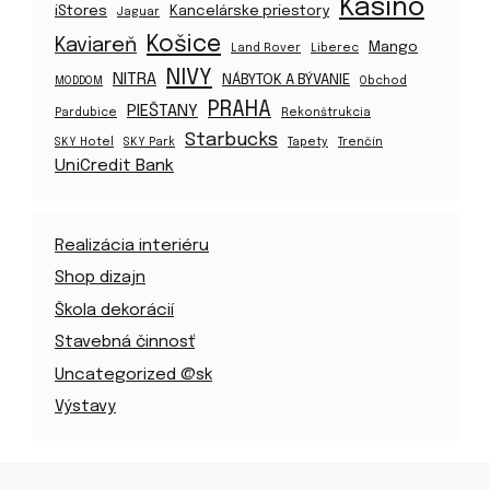
Kasíno
iStores
Kancelárske priestory
Jaguar
Košice
Kaviareň
Mango
Land Rover
Liberec
NIVY
NITRA
NÁBYTOK A BÝVANIE
MODDOM
Obchod
PRAHA
PIEŠTANY
Pardubice
Rekonštrukcia
Starbucks
SKY Hotel
SKY Park
Tapety
Trenčín
UniCredit Bank
Realizácia interiéru
Shop dizajn
Škola dekorácií
Stavebná činnosť
Uncategorized @sk
Výstavy