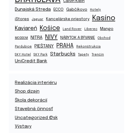
Calvin Klein
Dunajská Streda
ECCO
Gabčíkovo
Hotely
Kasíno
iStores
Kancelárske priestory
Jaguar
Košice
Kaviareň
Mango
Land Rover
Liberec
NIVY
NITRA
NÁBYTOK A BÝVANIE
MODDOM
Obchod
PRAHA
PIEŠTANY
Pardubice
Rekonštrukcia
Starbucks
SKY Hotel
SKY Park
Tapety
Trenčín
UniCredit Bank
Realizácia interiéru
Shop dizajn
Škola dekorácií
Stavebná činnosť
Uncategorized @sk
Výstavy