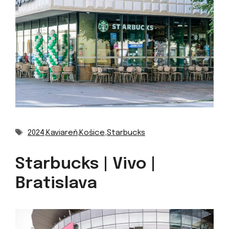
Značky
2024
,
Kaviareň
,
Košice
,
Starbucks
Starbucks | Vivo |
Bratislava