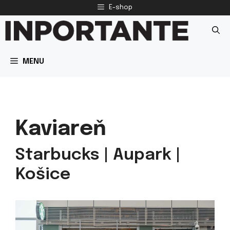
Preskočiť
E-shop
na
obsah
MENU
Kaviareň
Starbucks | Aupark |
Košice