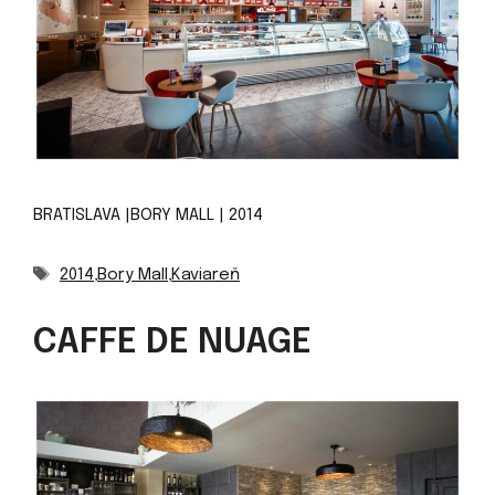
BRATISLAVA |BORY MALL | 2014
Značky
2014
,
Bory Mall
,
Kaviareň
CAFFE DE NUAGE