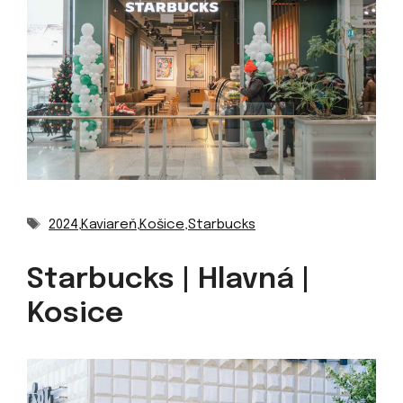
Značky
2024
,
Kaviareň
,
Košice
,
Starbucks
Starbucks | Hlavná |
Kosice