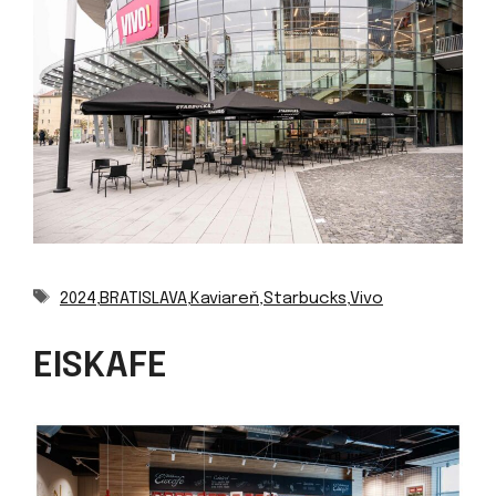
Značky
2024
,
BRATISLAVA
,
Kaviareň
,
Starbucks
,
Vivo
EISKAFE