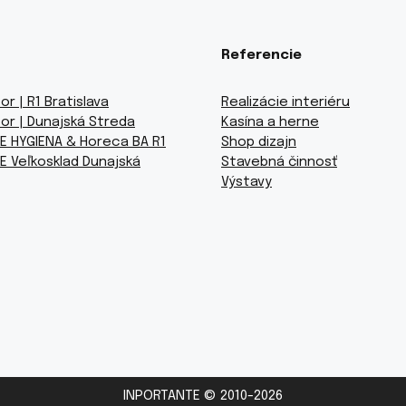
Referencie
or | R1 Bratislava
Realizácie interiéru
or | Dunajská Streda
Kasína a herne
E HYGIENA & Horeca BA R1
Shop dizajn
E Veľkosklad Dunajská
Stavebná činnosť
Výstavy
INPORTANTE © 2010-2026