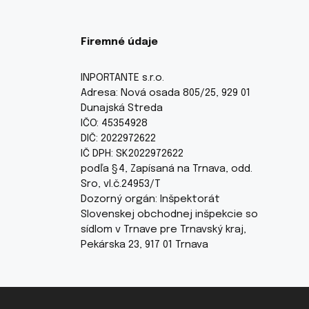
Firemné údaje
INPORTANTE s.r.o.
Adresa: Nová osada 805/25, 929 01
Dunajská Streda
IČO: 45354928
DIČ: 2022972622
IČ DPH: SK2022972622
podľa §4, Zapísaná na Trnava, odd.
Sro, vl.č.24953/T
Dozorný orgán: Inšpektorát
Slovenskej obchodnej inšpekcie so
sídlom v Trnave pre Trnavský kraj,
Pekárska 23, 917 01 Trnava