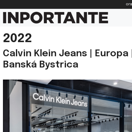
Preskočiť
ora
na
obsah
2022
Calvin Klein Jeans | Europa 
Banská Bystrica