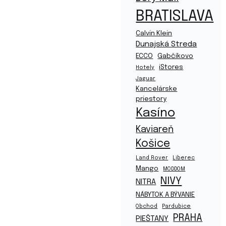
BRATISLAVA
Calvin Klein
Dunajská Streda
ECCO
Gabčíkovo
iStores
Hotely
Jaguar
Kancelárske
priestory
Kasíno
Kaviareň
Košice
Land Rover
Liberec
Mango
MODDOM
NIVY
NITRA
NÁBYTOK A BÝVANIE
Obchod
Pardubice
PRAHA
PIEŠTANY