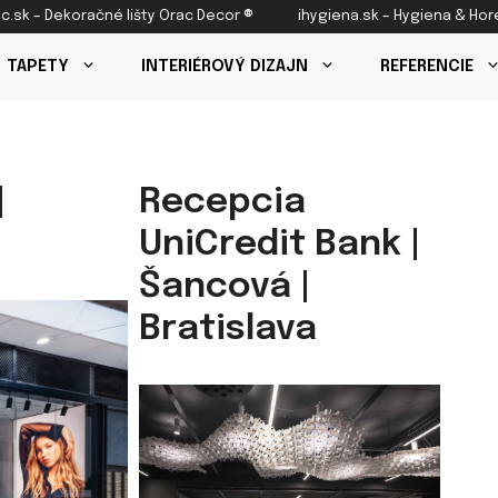
c.sk – Dekoračné lišty Orac Decor ®
ihygiena.sk – Hygiena & Ho
TAPETY
INTERIÉROVÝ DIZAJN
REFERENCIE
|
Recepcia
UniCredit Bank |
Šancová |
Bratislava