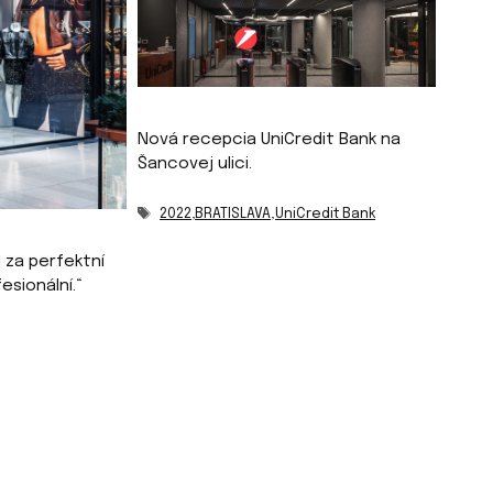
Nová recepcia UniCredit Bank na
Šancovej ulici.
Značky
2022
,
BRATISLAVA
,
UniCredit Bank
 za perfektní
esionální.“