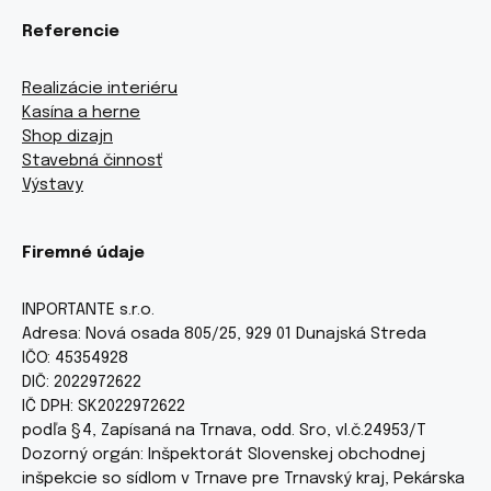
Referencie
Realizácie interiéru
Kasína a herne
Shop dizajn
Stavebná činnosť
Výstavy
Firemné údaje
INPORTANTE s.r.o.
Adresa: Nová osada 805/25, 929 01 Dunajská Streda
IČO: 45354928
DIČ: 2022972622
IČ DPH: SK2022972622
podľa §4, Zapísaná na Trnava, odd. Sro, vl.č.24953/T
Dozorný orgán: Inšpektorát Slovenskej obchodnej
inšpekcie so sídlom v Trnave pre Trnavský kraj, Pekárska