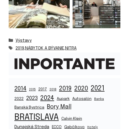
Kategórie
Výstavy
Značky
2019
,
NÁBYTOK A BÝVANIE
,
NITRA
2021
2019
2020
2014
2017
2015
2018
2024
2023
2022
Aupark
Autosalón
Banka
Bory Mall
Banská Bystrica
BRATISLAVA
Calvin Klein
Dunajská Streda
ECCO
Gabčíkovo
Hotely