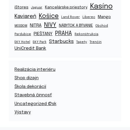
Kasíno
iStores
Kancelárske priestory
Jaguar
Košice
Kaviareň
Mango
Land Rover
Liberec
NIVY
NITRA
NÁBYTOK A BÝVANIE
MODDOM
Obchod
PRAHA
PIEŠTANY
Pardubice
Rekonštrukcia
Starbucks
SKY Hotel
SKY Park
Tapety
Trenčín
UniCredit Bank
Realizácia interiéru
Shop dizajn
Škola dekorácií
Stavebná činnosť
Uncategorized @sk
Výstavy