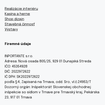
Realizácie interiéru
Kasína a herne
Shop dizajn
Stavebná činnosť
Výstavy
Firemné údaje
INPORTANTE s.r.o.
Adresa: Nová osada 805/25, 929 01 Dunajská Streda
IČO: 45354928
DIČ: 2022972622
IČ DPH: SK2022972622
podľa §4, Zapísaná na Trnava, odd. Sro, vl.č.24953/T
Dozorný orgán: Inšpektorát Slovenskej obchodnej
inšpekcie so sídlom v Trnave pre Trnavský kraj, Pekárska
23, 917 01 Trnava