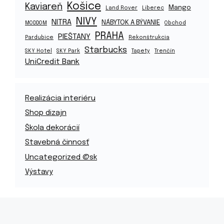
Košice
Kaviareň
Mango
Land Rover
Liberec
NIVY
NITRA
NÁBYTOK A BÝVANIE
MODDOM
Obchod
PRAHA
PIEŠTANY
Pardubice
Rekonštrukcia
Starbucks
SKY Hotel
SKY Park
Tapety
Trenčín
UniCredit Bank
Realizácia interiéru
Shop dizajn
Škola dekorácií
Stavebná činnosť
Uncategorized @sk
Výstavy