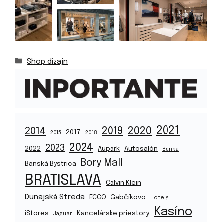
Kategórie
Shop dizajn
2021
2019
2020
2014
2017
2015
2018
2024
2023
2022
Aupark
Autosalón
Banka
Bory Mall
Banská Bystrica
BRATISLAVA
Calvin Klein
Dunajská Streda
ECCO
Gabčíkovo
Hotely
Kasíno
iStores
Kancelárske priestory
Jaguar