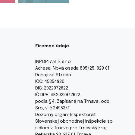
Firemné údaje
INPORTANTE s.r.o.
Adresa: Nová osada 805/25, 929 01
Dunajská Streda
IČO: 45354928
DIČ: 2022972622
IČ DPH: SK2022972622
podľa §4, Zapísaná na Trnava, odd.
Sro, vl.č.24953/T
Dozorný orgán: Inšpektorát
Slovenskej obchodnej inšpekcie so
sídlom v Trnave pre Trnavský kraj,
Pekárska 23, 917 01 Trnava