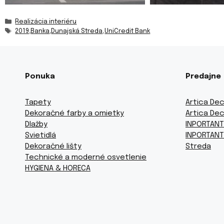
Kategórie
Realizácia interiéru
Značky
2019
,
Banka
,
Dunajská Streda
,
UniCredit Bank
Ponuka
Predajne
Tapety
Artica Dec
Dekoračné farby a omietky
Artica Dec
Dlažby
INPORTANT
Svietidlá
INPORTANT
Dekoračné lišty
Streda
Technické a moderné osvetlenie
HYGIENA & HORECA