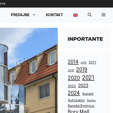
reca
PREDAJNE
KONTAKT
2014
2017
2015
2019
2018
2021
2020
2023
2022
2024
Aupark
Autosalón
Banka
Banská Bystrica
Bory Mall