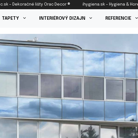
c.sk – Dekoračné lišty Orac Decor ®
ihygiena.sk – Hygiena & Ho
TAPETY
INTERIÉROVÝ DIZAJN
REFERENCIE