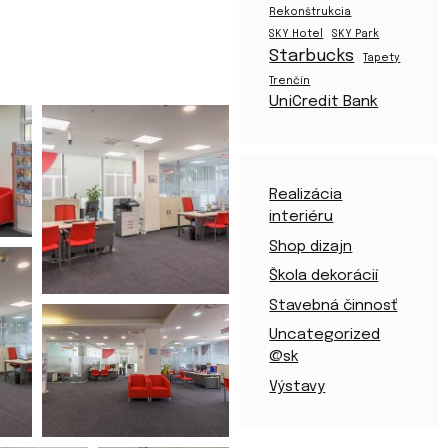
Rekonštrukcia
SKY Hotel
SKY Park
Starbucks
Tapety
Trenčín
UniCredit Bank
Realizácia
interiéru
Shop dizajn
Škola dekorácií
Stavebná činnosť
Uncategorized
@sk
Výstavy