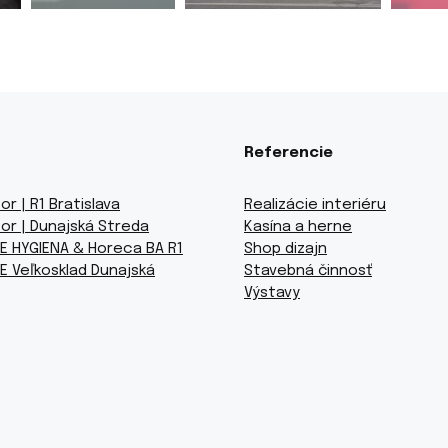
Referencie
or | R1 Bratislava
Realizácie interiéru
or | Dunajská Streda
Kasína a herne
E HYGIENA & Horeca BA R1
Shop dizajn
E Veľkosklad Dunajská
Stavebná činnosť
Výstavy