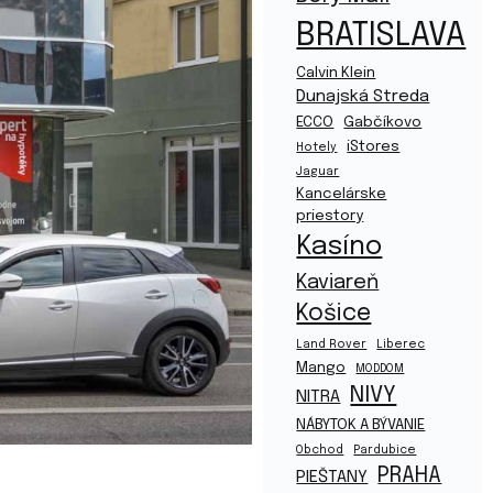
BRATISLAVA
Calvin Klein
Dunajská Streda
ECCO
Gabčíkovo
iStores
Hotely
Jaguar
Kancelárske
priestory
Kasíno
Kaviareň
Košice
Land Rover
Liberec
Mango
MODDOM
NIVY
NITRA
NÁBYTOK A BÝVANIE
Obchod
Pardubice
PRAHA
PIEŠTANY