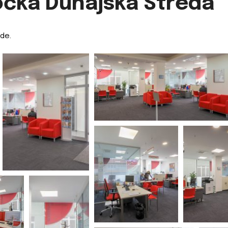
očka Dunajská Streda
ede.