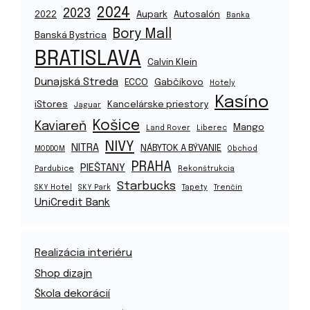
2024
2023
2022
Aupark
Autosalón
Banka
Bory Mall
Banská Bystrica
BRATISLAVA
Calvin Klein
Dunajská Streda
ECCO
Gabčíkovo
Hotely
Kasíno
iStores
Kancelárske priestory
Jaguar
Košice
Kaviareň
Mango
Land Rover
Liberec
NIVY
NITRA
NÁBYTOK A BÝVANIE
MODDOM
Obchod
PRAHA
PIEŠTANY
Pardubice
Rekonštrukcia
Starbucks
SKY Hotel
SKY Park
Tapety
Trenčín
UniCredit Bank
Realizácia interiéru
Shop dizajn
Škola dekorácií