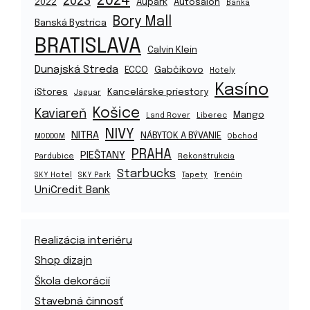
2024
2023
2022
Aupark
Autosalón
Banka
Bory Mall
Banská Bystrica
BRATISLAVA
Calvin Klein
Dunajská Streda
ECCO
Gabčíkovo
Hotely
Kasíno
iStores
Kancelárske priestory
Jaguar
Košice
Kaviareň
Mango
Land Rover
Liberec
NIVY
NITRA
NÁBYTOK A BÝVANIE
MODDOM
Obchod
PRAHA
PIEŠTANY
Pardubice
Rekonštrukcia
Starbucks
SKY Hotel
SKY Park
Tapety
Trenčín
UniCredit Bank
Realizácia interiéru
Shop dizajn
Škola dekorácií
Stavebná činnosť