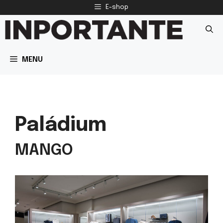
Preskočiť
E-shop
na
obsah
MENU
Paládium
MANGO