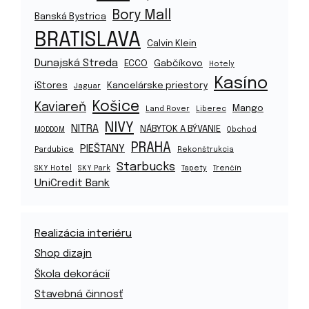
Bory Mall
Banská Bystrica
BRATISLAVA
Calvin Klein
Dunajská Streda
ECCO
Gabčíkovo
Hotely
Kasíno
iStores
Kancelárske priestory
Jaguar
Košice
Kaviareň
Mango
Land Rover
Liberec
NIVY
NITRA
NÁBYTOK A BÝVANIE
MODDOM
Obchod
PRAHA
PIEŠTANY
Pardubice
Rekonštrukcia
Starbucks
SKY Hotel
SKY Park
Tapety
Trenčín
UniCredit Bank
Realizácia interiéru
Shop dizajn
Škola dekorácií
Stavebná činnosť