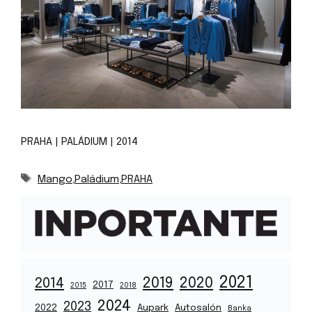
PRAHA | PALÁDIUM | 2014
Značky
Mango
,
Paládium
,
PRAHA
2021
2019
2020
2014
2017
2015
2018
2024
2023
2022
Aupark
Autosalón
Banka