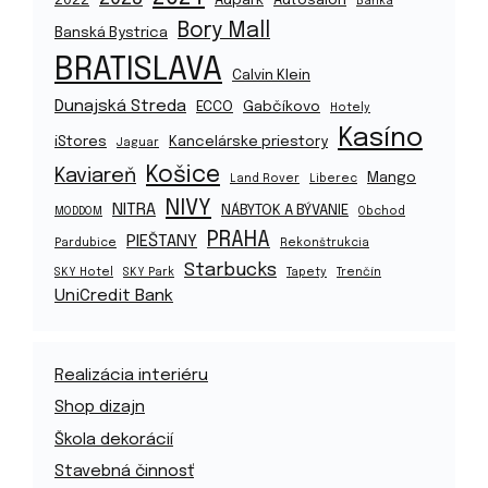
Banka
Bory Mall
Banská Bystrica
BRATISLAVA
Calvin Klein
Dunajská Streda
ECCO
Gabčíkovo
Hotely
Kasíno
iStores
Kancelárske priestory
Jaguar
Košice
Kaviareň
Mango
Land Rover
Liberec
NIVY
NITRA
NÁBYTOK A BÝVANIE
MODDOM
Obchod
PRAHA
PIEŠTANY
Pardubice
Rekonštrukcia
Starbucks
SKY Hotel
SKY Park
Tapety
Trenčín
UniCredit Bank
Realizácia interiéru
Shop dizajn
Škola dekorácií
Stavebná činnosť