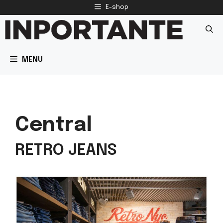
Preskočiť
E-shop
na
obsah
MENU
Central
RETRO JEANS