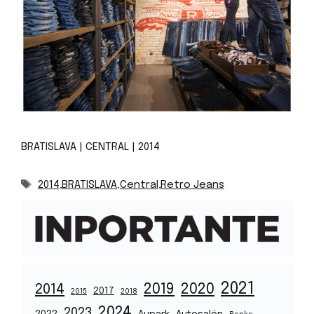
BRATISLAVA | CENTRAL | 2014
Značky
2014
,
BRATISLAVA
,
Central
,
Retro Jeans
2021
2019
2020
2014
2017
2015
2018
2024
2023
2022
Aupark
Autosalón