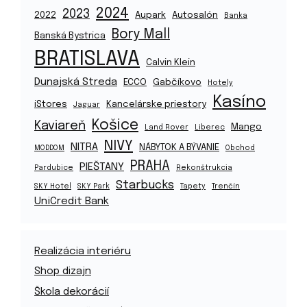
2024
2023
2022
Aupark
Autosalón
Banka
Bory Mall
Banská Bystrica
BRATISLAVA
Calvin Klein
Dunajská Streda
ECCO
Gabčíkovo
Hotely
Kasíno
iStores
Kancelárske priestory
Jaguar
Košice
Kaviareň
Mango
Land Rover
Liberec
NIVY
NITRA
NÁBYTOK A BÝVANIE
MODDOM
Obchod
PRAHA
PIEŠTANY
Pardubice
Rekonštrukcia
Starbucks
SKY Hotel
SKY Park
Tapety
Trenčín
UniCredit Bank
Realizácia interiéru
Shop dizajn
Škola dekorácií